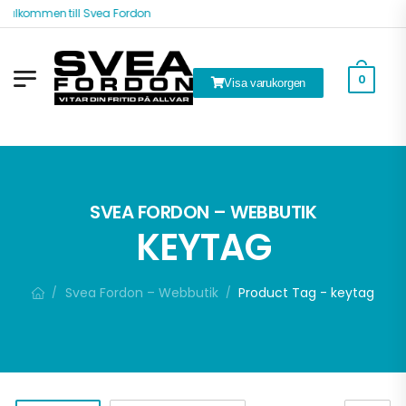
Välkommen till Svea Fordon
0
Visa varukorgen
ök
SVEA FORDON – WEBBUTIK
KEYTAG
Svea Fordon – Webbutik
Product Tag - keytag
/
/