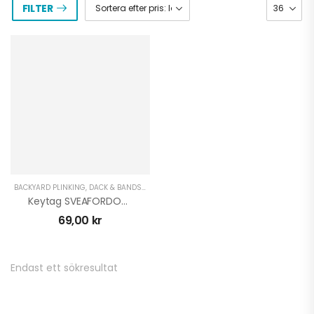
FILTER
BACKYARD PLINKING
,
DÄCK & BANDSATSER ATV
,
EL-PRYLAR ATV
,
GÅRD OCH SKOG
,
GRÖ
Keytag SVEAFORDON – Var Stolt!
69,00
kr
Endast ett sökresultat