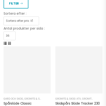
FILTER
Sortera efter :
Antal produkter per sida :
GÅRD OCH SKOG
,
GRÖNYTE & SKOG UTV
,
VINTER ATV
GRÖNYTE & SKOG ATV
,
VINTER UTV
,
GRÖNYTE & SKOG UTV
Spårsläde Classic
Skidspårs Släde Tracker 230