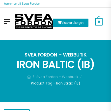
älkommen till Svea Fordon
0
Visa varukorgen
k
SVEA FORDON – WEBBUTIK
IRON BALTIC (IB)
Svea Fordon – Webbutik
/
/
Product Tag - Iron Baltic (IB)