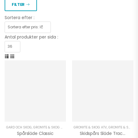
FILTER
Sortera efter :
Antal produkter per sida :
GÅRD OCH SKOG
,
GRÖNYTE & SKOG UTV
,
VINTER ATV
GRÖNYTE & SKOG ATV
,
VINTER UTV
,
GRÖNYTE & SKOG UTV
Spårsläde Classic
Skidspårs Släde Tracker 230