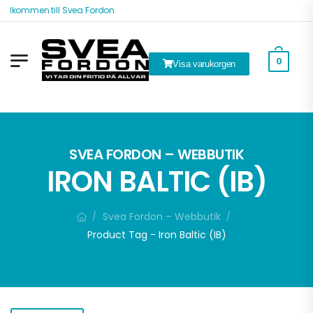
Välkommen till Svea Fordon
0
Visa varukorgen
k
SVEA FORDON – WEBBUTIK
IRON BALTIC (IB)
Svea Fordon – Webbutik
/
/
Product Tag - Iron Baltic (IB)