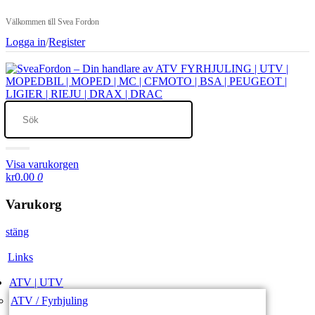
Välkommen till Svea Fordon
Logga in
/
Register
Visa varukorgen
kr0.00
0
Varukorg
stäng
Links
ATV | UTV
ATV / Fyrhjuling