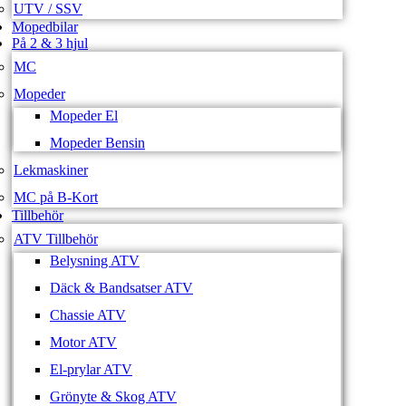
UTV / SSV
Mopedbilar
På 2 & 3 hjul
MC
Mopeder
Mopeder El
Mopeder Bensin
Lekmaskiner
MC på B-Kort
Tillbehör
ATV Tillbehör
Belysning ATV
Däck & Bandsatser ATV
Chassie ATV
Motor ATV
El-prylar ATV
Grönyte & Skog ATV