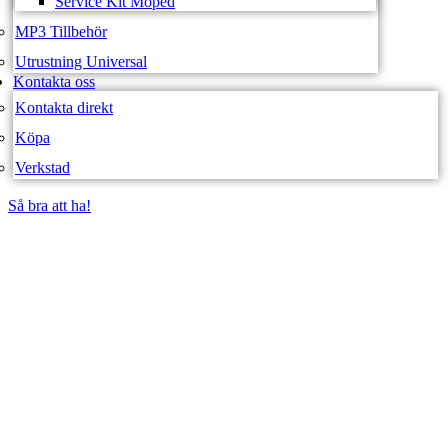
Service Kit Moped
MP3 Tillbehör
Utrustning Universal
Kontakta oss
Kontakta direkt
Köpa
Verkstad
Så bra att ha!
Så bra att ha!
SVEA FORDON –
WEBBUTIK