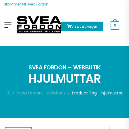
Välkommen till Svea Fordon
0
Visa varukorgen
ök
SVEA FORDON – WEBBUTIK
HJULMUTTAR
Svea Fordon – Webbutik
Product Tag - hjulmuttar
/
/