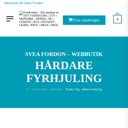
Välkommen till Svea Fordon
0
Visa varukorgen
SVEA FORDON – WEBBUTIK
HÅRDARE
FYRHJULING
Svea Fordon – Webbutik
Product Tag - hårdare fyrhjuling
/
/