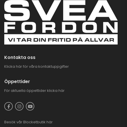
GOES 500 L EPS
TERROX BY CFMOTO
T3B
69.900,00
kr
para 3.000 kr
PLOGKAMPANJ
CFMOTO ATV
3.995,00
kr
6.995,00
kr
Kontakta oss
Klicka här för våra kontaktuppgifter
Öppettider
För aktuella öppettider
klicka här
Besök vår
Blocketbutik
här