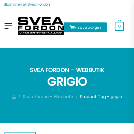
Välkommen till Svea Fordon
0
Visa varukorgen
k
SVEA FORDON – WEBBUTIK
GRIGIO
Svea Fordon – Webbutik
Product Tag - grigio
/
/