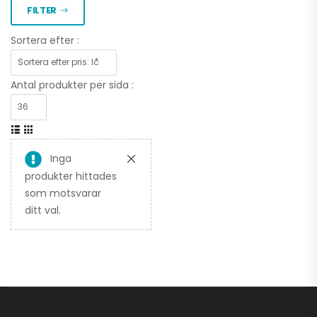
FILTER
Sortera efter :
Antal produkter per sida :
Inga
produkter hittades
som motsvarar
ditt val.
Stubbfräs SG-8 IB
25.995,00
kr