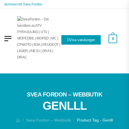
Välkommen till Svea Fordon
0
Visa varukorgen
SVEA FORDON – WEBBUTIK
GENLLL
Svea Fordon – Webbutik
Product Tag - Genlll
/
/