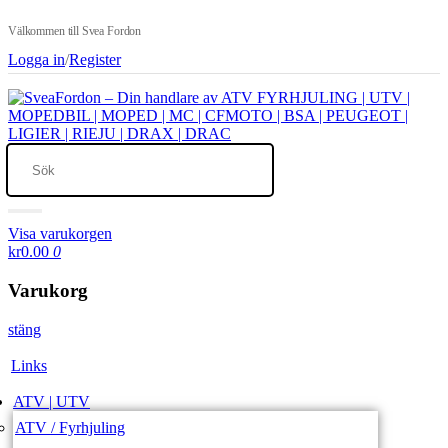
Välkommen till Svea Fordon
Logga in
/
Register
Visa varukorgen
kr0.00
0
Varukorg
stäng
Links
ATV | UTV
ATV / Fyrhjuling