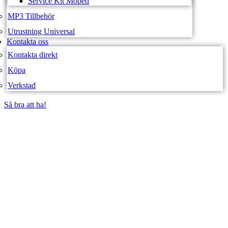
Service Kit Moped
MP3 Tillbehör
Utrustning Universal
Kontakta oss
Kontakta direkt
Köpa
Verkstad
Så bra att ha!
Så bra att ha!
SVEA FORDON –
WEBBUTIK