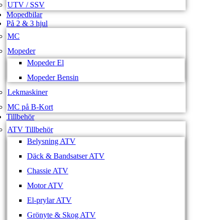
UTV / SSV
Mopedbilar
På 2 & 3 hjul
MC
Mopeder
Mopeder El
Mopeder Bensin
Lekmaskiner
MC på B-Kort
Tillbehör
ATV Tillbehör
Belysning ATV
Däck & Bandsatser ATV
Chassie ATV
Motor ATV
El-prylar ATV
Grönyte & Skog ATV