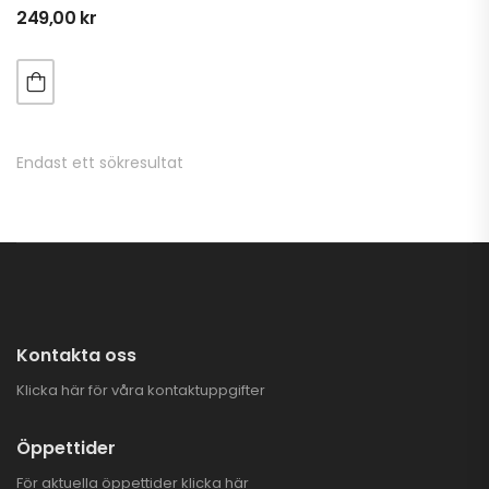
249,00
kr
SUPERKAMPANJ PÅ
CFMOTO & GOES
ATV
Endast ett sökresultat
TALARIA STING PRO
ELCROSS
63.900,00
kr
Stubbfräs SG-8 IB
25.995,00
kr
Kontakta oss
Klicka här för våra kontaktuppgifter
Öppettider
För aktuella öppettider
klicka här