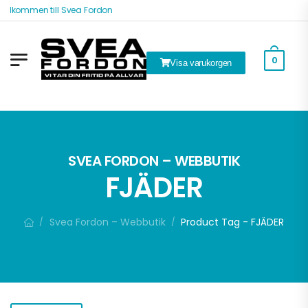
Välkommen till Svea Fordon
0
Visa varukorgen
k
SVEA FORDON – WEBBUTIK
FJÄDER
Svea Fordon – Webbutik
Product Tag - FJÄDER
/
/