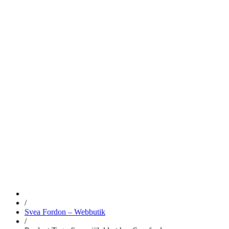
FINNS
SJÄLVKLART
HOS
SVEAFORDO
/
Svea Fordon – Webbutik
/