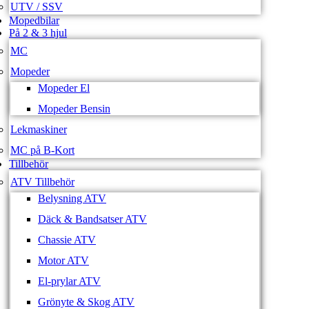
UTV / SSV
Mopedbilar
På 2 & 3 hjul
MC
Mopeder
Mopeder El
Mopeder Bensin
Lekmaskiner
MC på B-Kort
Tillbehör
ATV Tillbehör
Belysning ATV
Däck & Bandsatser ATV
Chassie ATV
Motor ATV
El-prylar ATV
Grönyte & Skog ATV