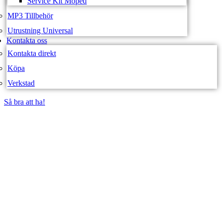
Service Kit Moped
MP3 Tillbehör
Utrustning Universal
Kontakta oss
Kontakta direkt
Köpa
Verkstad
Så bra att ha!
Så bra att ha!
SVEA FORDON –
WEBBUTIK