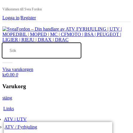
Välkommen till Svea Fordon
Logga in
/
Register
Visa varukorgen
kr0.00
0
Varukorg
stäng
Links
ATV | UTV
ATV / Fyrhjuling