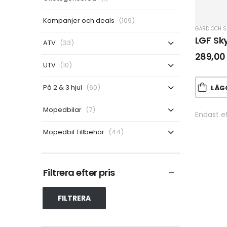
Kampanjer och deals
(109)
GÅRD OCH 
LGF Sky
ATV
(33)
289,0
UTV
(10)
På 2 & 3 hjul
(60)
LÄGG 
Mopedbilar
(7)
Endast et
Mopedbil Tillbehör
(44)
Filtrera efter pris
FILTRERA