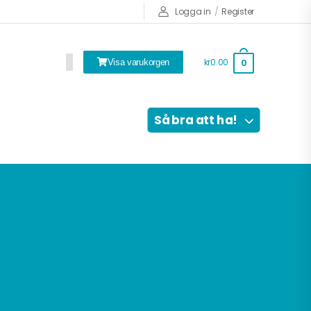
Logga in
/
Register
kr0.00
0
Visa varukorgen
Så bra att ha!