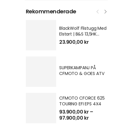
Rekommenderade
BlackWolf Flistugg Med
Elstart | B&S 13,5HK
GEN3
23.900,00
kr
SUPERKAMPANJ PÅ
CFMOTO & GOES ATV
Spara 3.000
CFMOTO CFORCE 625
TOURING EFI EPS 4X4
93.900,00
kr
–
97.900,00
kr