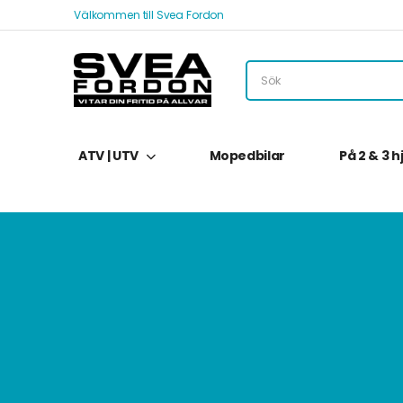
Välkommen till Svea Fordon
ATV | UTV
Mopedbilar
På 2 & 3 h