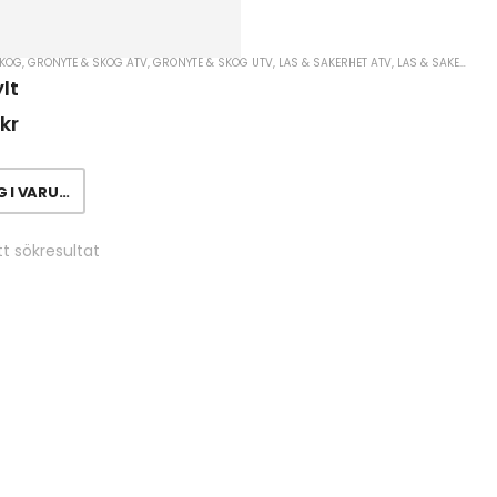
SKOG
,
GRÖNYTE & SKOG ATV
,
GRÖNYTE & SKOG UTV
,
LÅS & SÄKERHET ATV
,
LÅS & SÄKERHET MOPED
lt
0
kr
I VARUKORG
t sökresultat