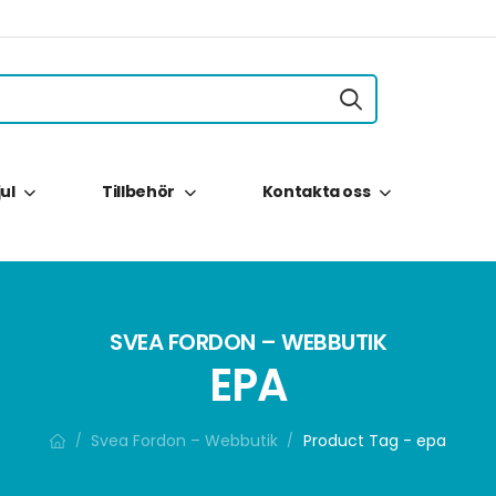
jul
Tillbehör
Kontakta oss
SVEA FORDON – WEBBUTIK
EPA
Svea Fordon – Webbutik
Product Tag - epa
/
/