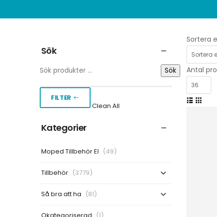
Sortera e
Sök
Antal pro
Sök
FILTER
Clean All
Kategorier
Moped Tillbehör El
(49)
Tillbehör
(3779)
Så bra att ha
(81)
Okategoriserad
(1)