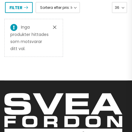
FILTER
Inga
produkter hittades
som motsvarar
ditt val.
TALARIA STING
PRO ELCROSS
63.900,00
kr