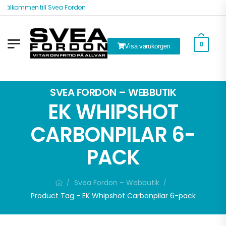
Välkommen till Svea Fordon
0
Visa varukorgen
ök
SVEA FORDON – WEBBUTIK
EK WHIPSHOT
CARBONPILAR 6-
PACK
Svea Fordon – Webbutik
/
/
Product Tag - EK Whipshot Carbonpilar 6-pack