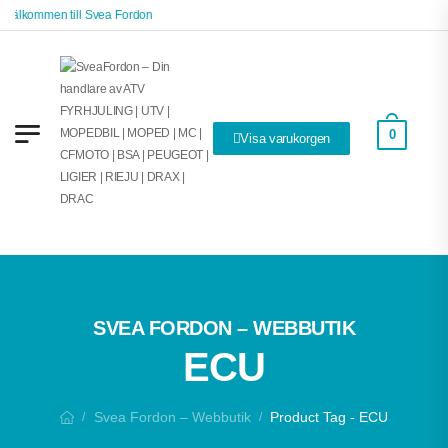
Välkommen till Svea Fordon
0
Visa varukorgen
SVEA FORDON – WEBBUTIK
ECU
Svea Fordon – Webbutik
Product Tag - ECU
/
/