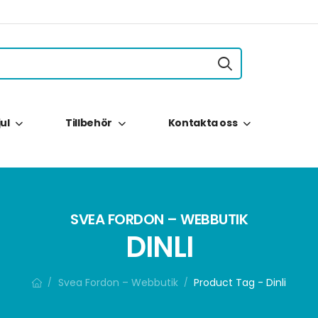
jul
Tillbehör
Kontakta oss
SVEA FORDON – WEBBUTIK
DINLI
Svea Fordon – Webbutik
Product Tag - Dinli
/
/