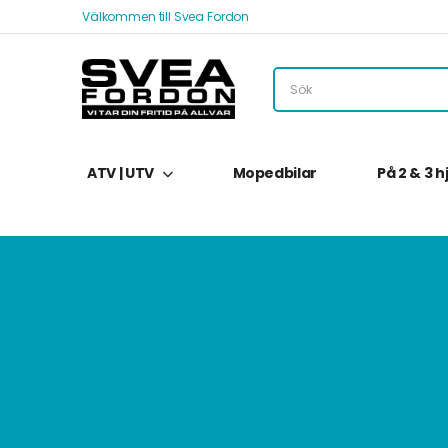
Välkommen till Svea Fordon
ATV | UTV
Mopedbilar
På 2 & 3 h