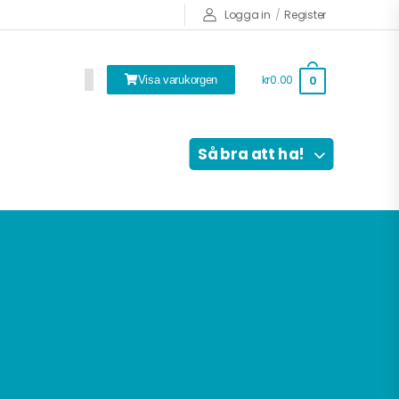
Logga in
/
Register
kr0.00
0
Visa varukorgen
Så bra att ha!