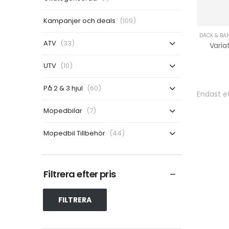
Kampanjer och deals
(109)
DÄCK & BA
ATV
(33)
UTV
(10)
På 2 & 3 hjul
(60)
Endast et
Mopedbilar
(7)
Mopedbil Tillbehör
(44)
Filtrera efter pris
FILTRERA