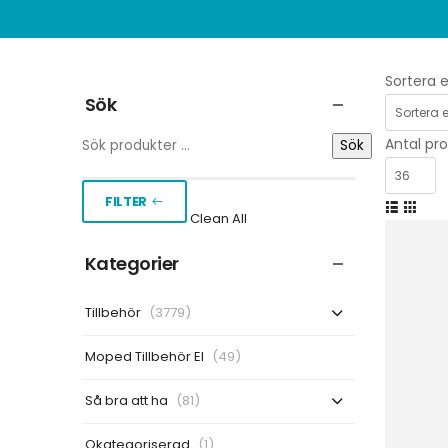
Sortera e
Sök
Antal pro
Sök
FILTER
Clean All
Kategorier
Tillbehör
(3779)
Moped Tillbehör El
(49)
Så bra att ha
(81)
Okategoriserad
(1)