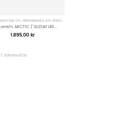
NDSATSER UTV
,
PERFORMANCE ATV
,
PERFORMANCE UTV
,
SERVICE KIT ATV
,
SERVICE KIT UTV
,
Variatorrem ARCTIC / SUZUKI Ultimax UA401
1.895,00
kr
t sökresultat