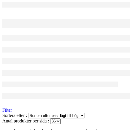
Filter
Sortera efter :
Antal produkter per sida :