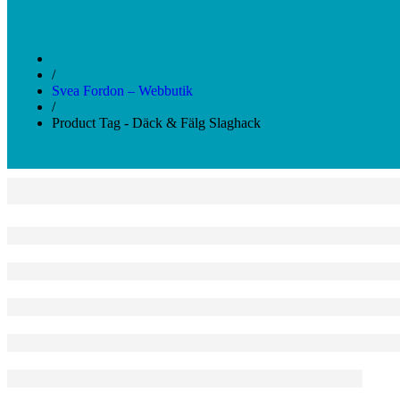
/
Svea Fordon – Webbutik
/
Product Tag - Däck & Fälg Slaghack