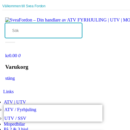
Välkommen till Svea Fordon
kr0.00
0
Varukorg
stäng
Links
ATV | UTV
ATV / Fyrhjuling
UTV / SSV
Mopedbilar
På 2 & 3 hjul