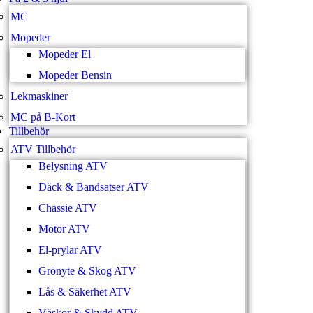
MC
Mopeder
Mopeder El
Mopeder Bensin
Lekmaskiner
MC på B-Kort
Tillbehör
ATV Tillbehör
Belysning ATV
Däck & Bandsatser ATV
Chassie ATV
Motor ATV
El-prylar ATV
Grönyte & Skog ATV
Lås & Säkerhet ATV
Väskor & Skydd ATV