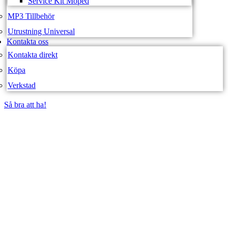
Service Kit Moped
MP3 Tillbehör
Utrustning Universal
Kontakta oss
Kontakta direkt
Köpa
Verkstad
Så bra att ha!
Så bra att ha!
SVEA FORDON –
WEBBUTIK