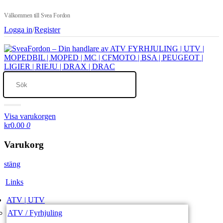
Välkommen till Svea Fordon
Logga in
/
Register
Visa varukorgen
kr0.00
0
Varukorg
stäng
Links
ATV | UTV
ATV / Fyrhjuling