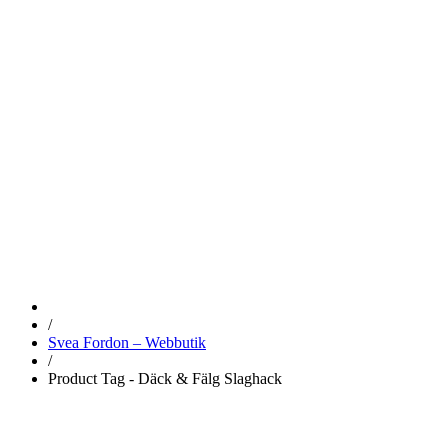
DÄCK &
FÄLG
SLAGHACK
/
Svea Fordon – Webbutik
/
Product Tag - Däck & Fälg Slaghack