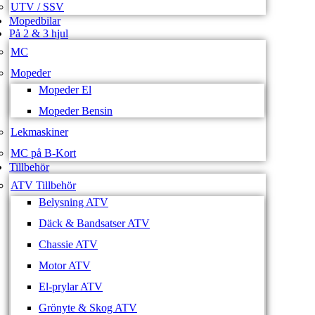
UTV / SSV
Mopedbilar
På 2 & 3 hjul
MC
Mopeder
Mopeder El
Mopeder Bensin
Lekmaskiner
MC på B-Kort
Tillbehör
ATV Tillbehör
Belysning ATV
Däck & Bandsatser ATV
Chassie ATV
Motor ATV
El-prylar ATV
Grönyte & Skog ATV