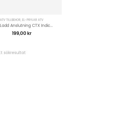
ATV TILLBEHÖR
,
EL-PRYLAR ATV
CTEK Ladd Anslutning CTX Indicator Eyelet M8
199,00
kr
t sökresultat