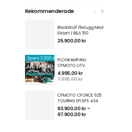
Rekommenderade
BlackWolf Flistugg Med
Elstart | B&S 150
25.900,00
kr
Spara 3.000 kr
PLOGKAMPANJ
CFMOTO UTV
4.995,00
kr
7.995,00
kr
CFMOTO CFORCE 625
TOURING EFI EPS 4X4
93.900,00
kr
–
97.900,00
kr