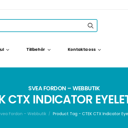
jul
Tillbehör
Kontakta oss
SVEA FORDON – WEBBUTIK
K CTX INDICATOR EYELE
Svea Fordon – Webbutik
Product Tag - CTEK CTX Indicator Eye
/