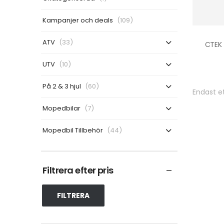
Kampanjer och deals
(109)
ATV
(33)
UTV
(10)
På 2 & 3 hjul
(60)
Endast et
Mopedbilar
(7)
Mopedbil Tillbehör
(44)
Filtrera efter pris
FILTRERA