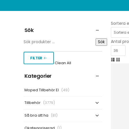
Sortera e
Sök
Antal pro
Sök
FILTER
Clean All
Kategorier
Moped Tillbehör El
(49)
Tillbehör
(3779)
Så bra att ha
(81)
Okategoriserad
(1)