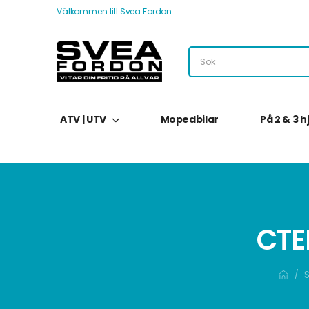
Välkommen till Svea Fordon
ATV | UTV
Mopedbilar
På 2 & 3 h
CTE
/