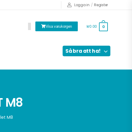
Logga in
/
Register
kr0.00
0
Visa varukorgen
Så bra att ha!
T M8
let M8