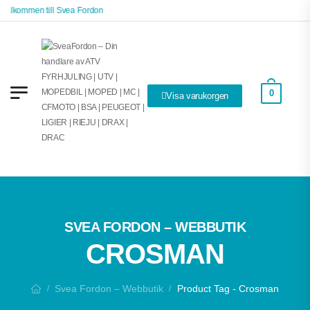
Välkommen till Svea Fordon
0
Visa varukorgen
SVEA FORDON – WEBBUTIK
CROSMAN
Svea Fordon – Webbutik
Product Tag - Crosman
/
/