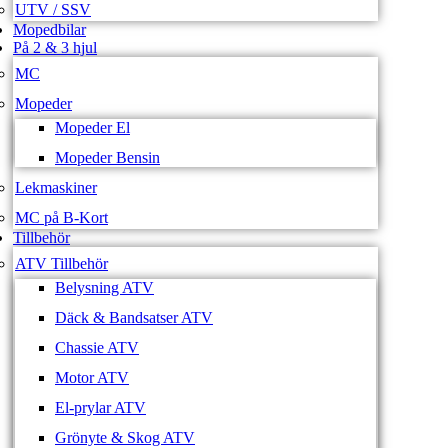
UTV / SSV
Mopedbilar
På 2 & 3 hjul
MC
Mopeder
Mopeder El
Mopeder Bensin
Lekmaskiner
MC på B-Kort
Tillbehör
ATV Tillbehör
Belysning ATV
Däck & Bandsatser ATV
Chassie ATV
Motor ATV
El-prylar ATV
Grönyte & Skog ATV