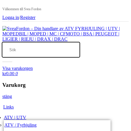
Välkommen till Svea Fordon
Logga in
/
Register
Visa varukorgen
kr0.00
0
Varukorg
stäng
Links
ATV | UTV
ATV / Fyrhjuling