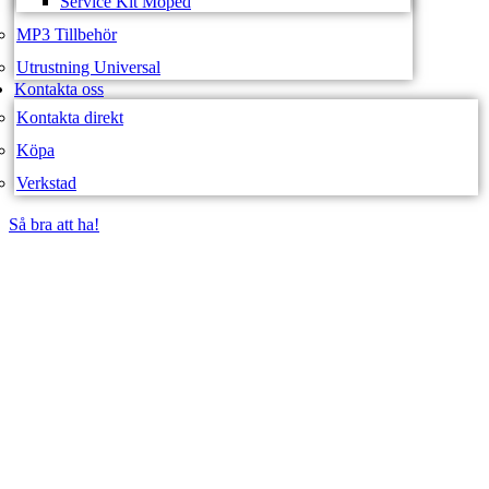
Service Kit Moped
MP3 Tillbehör
Utrustning Universal
Kontakta oss
Kontakta direkt
Köpa
Verkstad
Så bra att ha!
Så bra att ha!
SVEA FORDON –
WEBBUTIK