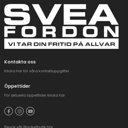
GOES 500 L EPS
TERROX BY CFMOTO
T3B
69.900,00
kr
SUPERKAMPANJ PÅ
CFMOTO & GOES
ATV
Kontakta oss
Klicka här för våra kontaktuppgifter
Öppettider
För aktuella öppettider
klicka här
Besök vår
Blocketbutik
här