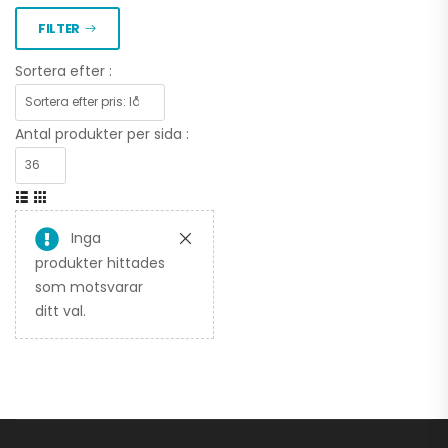
FILTER
Sortera efter :
Antal produkter per sida :
Inga
produkter hittades
som motsvarar
ditt val.
CFMOTO CFORCE
625 TOURING EFI EPS
4X4
93.900,00
kr
–
97.900,00
kr