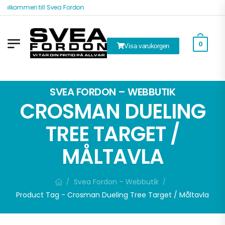
Välkommen till Svea Fordon
0
Visa varukorgen
k
SVEA FORDON – WEBBUTIK
CROSMAN DUELING
TREE TARGET /
MÅLTAVLA
Svea Fordon – Webbutik
/
/
Product Tag - Crosman Dueling Tree Target / Måltavla