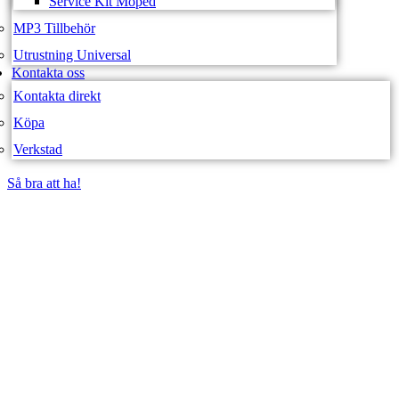
Service Kit Moped
MP3 Tillbehör
Utrustning Universal
Kontakta oss
Kontakta direkt
Köpa
Verkstad
Så bra att ha!
Så bra att ha!
SVEA FORDON –
WEBBUTIK