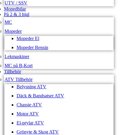
UTV / SSV
Mopedbilar
På 2 & 3 hjul
MC
Mopeder
Mopeder El
Mopeder Bensin
Lekmaskiner
MC på B-Kort
Tillbehör
ATV Tillbehör
Belysning ATV
Däck & Bandsatser ATV
Chassie ATV
Motor ATV
El-prylar ATV
Grönyte & Skog ATV