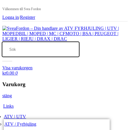
Välkommen till Svea Fordon
Logga in
/
Register
Visa varukorgen
kr0.00
0
Varukorg
stäng
Links
ATV | UTV
ATV / Fyrhjuling