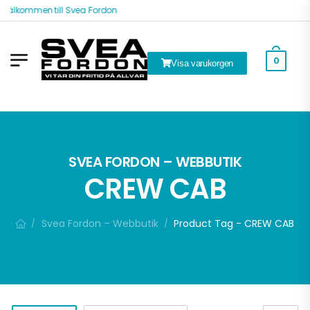
Välkommen till Svea Fordon
0
Visa varukorgen
ök
SVEA FORDON – WEBBUTIK
CREW CAB
Svea Fordon – Webbutik
Product Tag - CREW CAB
/
/