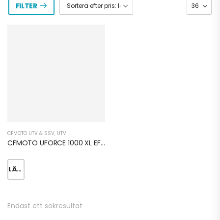
FILTER
CFMOTO UTV & SSV
,
UTV
CFMOTO UFORCE 1000 XL EFi EPS & BANDSATS
LÄS MER
TALARIA KOMODO
ELCROSS
74.900,00
kr
Endast ett sökresultat