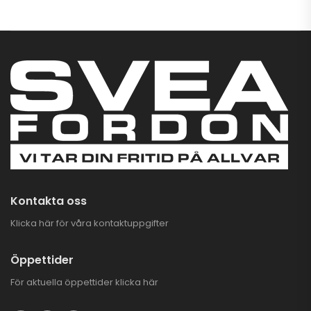
ara 3.000 kr
PLOGKAMPANJ
CFMOTO UTV
4.995,00
kr
7.995,00
kr
CFMOTO CFORCE
625 TOURING EFI
EPS 4X4
93.900,00
kr
–
97.900,00
kr
Kontakta oss
Klicka här för våra kontaktuppgifter
Öppettider
För aktuella öppettider
klicka här