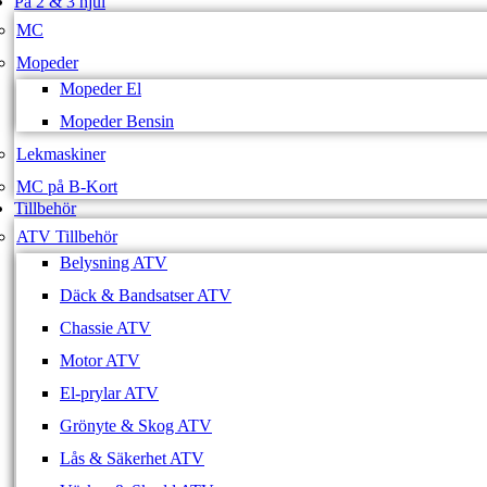
På 2 & 3 hjul
MC
Mopeder
Mopeder El
Mopeder Bensin
Lekmaskiner
MC på B-Kort
Tillbehör
ATV Tillbehör
Belysning ATV
Däck & Bandsatser ATV
Chassie ATV
Motor ATV
El-prylar ATV
Grönyte & Skog ATV
Lås & Säkerhet ATV