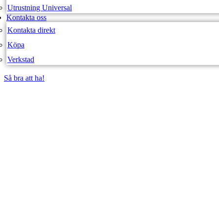
Utrustning Universal
Kontakta oss
Kontakta direkt
Köpa
Verkstad
Så bra att ha!
Så bra att ha!
SVEA FORDON – WEBBUTIK
CFMOTO Z950