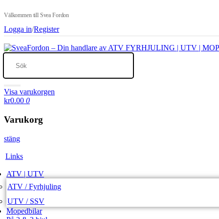
Välkommen till Svea Fordon
Logga in
/
Register
Visa varukorgen
kr0.00
0
Varukorg
stäng
Links
ATV | UTV
ATV / Fyrhjuling
UTV / SSV
Mopedbilar