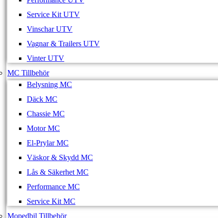
Service Kit UTV
Vinschar UTV
Vagnar & Trailers UTV
Vinter UTV
MC Tillbehör
Belysning MC
Däck MC
Chassie MC
Motor MC
El-Prylar MC
Väskor & Skydd MC
Lås & Säkerhet MC
Performance MC
Service Kit MC
Mopedbil Tillbehör