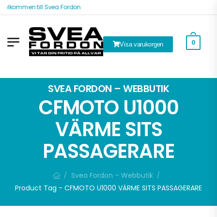
Välkommen till Svea Fordon
0
Visa varukorgen
ök
SVEA FORDON – WEBBUTIK
CFMOTO U1000
VÄRME SITS
PASSAGERARE
Svea Fordon – Webbutik
/
/
Product Tag - CFMOTO U1000 VÄRME SITS PASSAGERARE