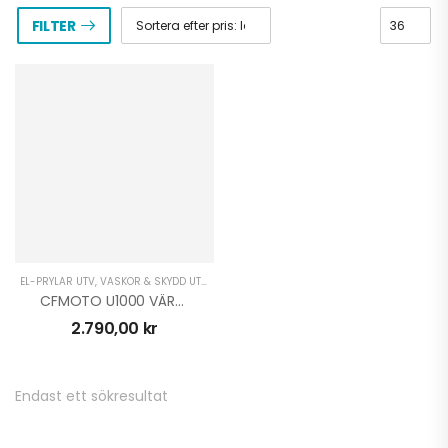
FILTER
EL-PRYLAR UTV
,
VÄSKOR & SKYDD UTV
,
VINTER UTV
CFMOTO U1000 VÄRME SITS PASSAGERARE
2.790,00
kr
SUPERKAMPANJ PÅ
Endast ett sökresultat
CFMOTO & GOES
ATV