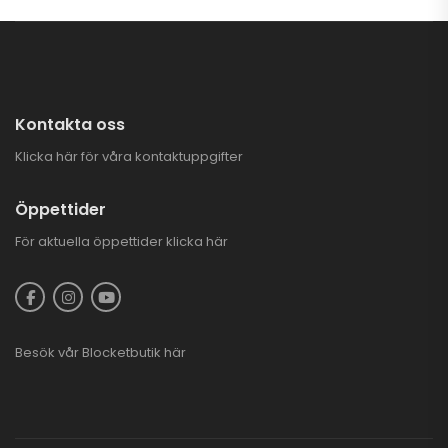
ara 3.000 kr
PLOGKAMPANJ
CFMOTO ATV
3.995,00
kr
6.995,00
kr
Kontakta oss
CFMOTO CFORCE
Klicka här för våra kontaktuppgifter
625 TOURING EFI
EPS 4X4
93.900,00
kr
–
Öppettider
97.900,00
kr
För aktuella öppettider
klicka här
Besök vår
Blocketbutik
här