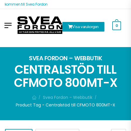
älkommen till Svea Fordon
0
Visa varukorgen
ök
SVEA FORDON – WEBBUTIK
CENTRALSTÖD TILL
CFMOTO 800MT-X
Svea Fordon – Webbutik
/
/
Product Tag - Centralstöd till CFMOTO 800MT-X