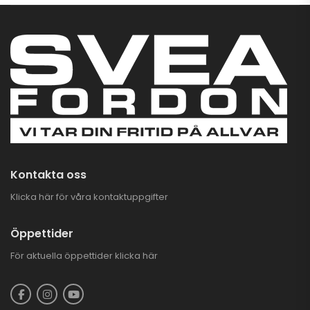
CFMOTO CFORCE
625 TOURING EFI
EPS 4X4
93.900,00
kr
–
97.900,00
kr
CFMOTO CFORCE
625 TOURING EFI
EPS 4X4
93.900,00
kr
–
97.900,00
kr
Kontakta oss
Klicka här för våra kontaktuppgifter
Öppettider
För aktuella öppettider
klicka här