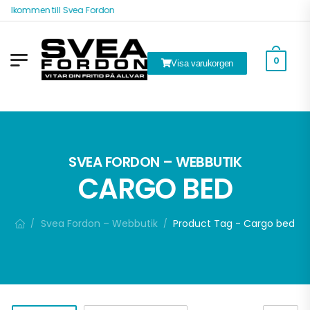
Välkommen till Svea Fordon
0
Visa varukorgen
ök
SVEA FORDON – WEBBUTIK
CARGO BED
Svea Fordon – Webbutik
Product Tag - Cargo bed
/
/