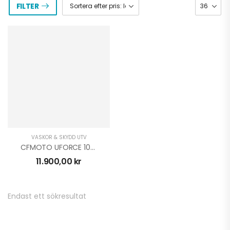
FILTER
VÄSKOR & SKYDD UTV
CFMOTO UFORCE 1000 Flaklock
11.900,00
kr
CFMOTO Plogarm
Endast ett sökresultat
Flex
1.890,00
kr