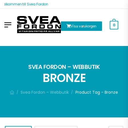
Välkommen till Svea Fordon
0
Visa varukorgen
ök
SVEA FORDON – WEBBUTIK
BRONZE
Svea Fordon – Webbutik
Product Tag - Bronze
/
/