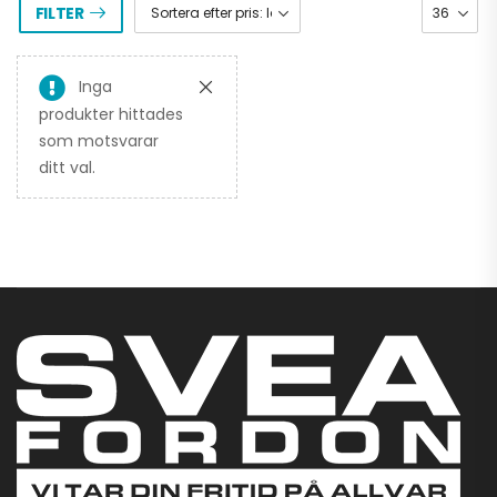
FILTER
Inga
produkter hittades
som motsvarar
ditt val.
CFMOTO CFORCE
625 TOURING EFI
EPS 4X4
93.900,00
kr
–
97.900,00
kr