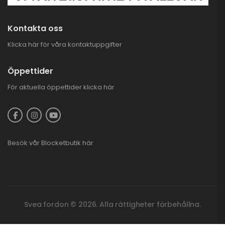
GOES TERROX
Kontakta oss
1000 PRO
HIGHLAND | T3B
146.900,00
kr
Klicka här för våra kontaktuppgifter
Öppettider
ara 3.000 kr
PLOGKAMPANJ
CFMOTO UTV
För aktuella öppettider
klicka här
4.995,00
kr
7.995,00
kr
Besök vår
Blocketbutik
här
Svea fordon © 2026. Alla rättigheter förbehållna.