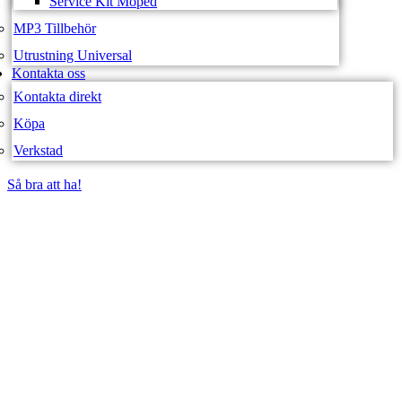
Service Kit Moped
MP3 Tillbehör
Utrustning Universal
Kontakta oss
Kontakta direkt
Köpa
Verkstad
Så bra att ha!
Så bra att ha!
SVEA FORDON –
WEBBUTIK