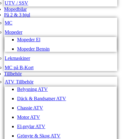
UTV / SSV
Mopedbilar
På 2 & 3 hjul
MC
Mopeder
Mopeder El
Mopeder Bensin
Lekmaskiner
MC på B-Kort
Tillbehör
ATV Tillbehör
Belysning ATV
Däck & Bandsatser ATV
Chassie ATV
Motor ATV
El-prylar ATV
Grönyte & Skog ATV