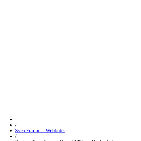
BRONCO
COVERT
12TUMS
DÄCKPAKET
/
Svea Fordon – Webbutik
/