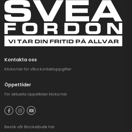
para 8.600 kr
CFMoto CForce XC
850/1000 TJD
Bandsats XGEN 4S
59.900,00
kr
68.500,00
kr
CFMOTO Plogarm
Flex
1.890,00
kr
Kontakta oss
Klicka här för våra kontaktuppgifter
Öppettider
För aktuella öppettider
klicka här
Besök vår
Blocketbutik
här