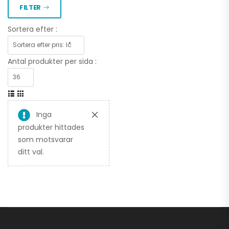
FILTER
Sortera efter :
Antal produkter per sida :
Inga
produkter hittades
som motsvarar
ditt val.
para 3.000 kr
PLOGKAMPANJ
CFMOTO UTV
4.995,00
kr
7.995,00
kr