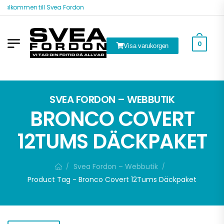
Välkommen till Svea Fordon
0
Visa varukorgen
k
SVEA FORDON – WEBBUTIK
BRONCO COVERT
12TUMS DÄCKPAKET
Svea Fordon – Webbutik
/
/
Product Tag - Bronco Covert 12Tums Däckpaket