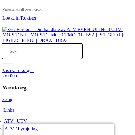
Välkommen till Svea Fordon
Logga in
/
Register
Visa varukorgen
kr0.00
0
Varukorg
stäng
Links
ATV | UTV
ATV / Fyrhjuling