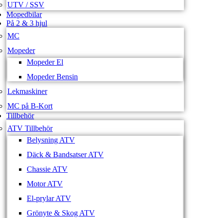
UTV / SSV
Mopedbilar
På 2 & 3 hjul
MC
Mopeder
Mopeder El
Mopeder Bensin
Lekmaskiner
MC på B-Kort
Tillbehör
ATV Tillbehör
Belysning ATV
Däck & Bandsatser ATV
Chassie ATV
Motor ATV
El-prylar ATV
Grönyte & Skog ATV