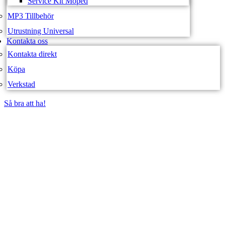
Service Kit Moped
MP3 Tillbehör
Utrustning Universal
Kontakta oss
Kontakta direkt
Köpa
Verkstad
Så bra att ha!
Så bra att ha!
SVEA FORDON –
WEBBUTIK