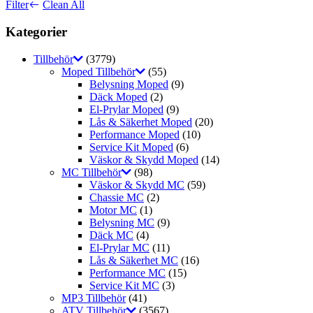
Filter
Clean All
Kategorier
Tillbehör
(3779)
Moped Tillbehör
(55)
Belysning Moped
(9)
Däck Moped
(2)
El-Prylar Moped
(9)
Lås & Säkerhet Moped
(20)
Performance Moped
(10)
Service Kit Moped
(6)
Väskor & Skydd Moped
(14)
MC Tillbehör
(98)
Väskor & Skydd MC
(59)
Chassie MC
(2)
Motor MC
(1)
Belysning MC
(9)
Däck MC
(4)
El-Prylar MC
(11)
Lås & Säkerhet MC
(16)
Performance MC
(15)
Service Kit MC
(3)
MP3 Tillbehör
(41)
ATV Tillbehör
(3567)