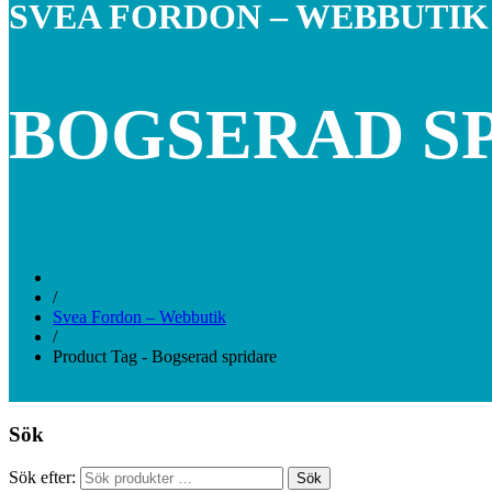
SVEA FORDON – WEBBUTIK
BOGSERAD S
/
Svea Fordon – Webbutik
/
Product Tag - Bogserad spridare
Sök
Sök efter:
Sök