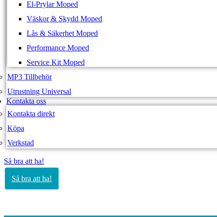
El-Prylar Moped
Väskor & Skydd Moped
Lås & Säkerhet Moped
Performance Moped
Service Kit Moped
MP3 Tillbehör
Utrustning Universal
Kontakta oss
Kontakta direkt
Köpa
Verkstad
Så bra att ha!
Så bra att ha!