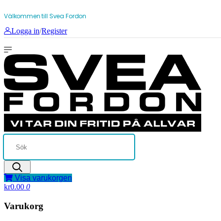
Välkommen till Svea Fordon
Logga in
/
Register
Visa varukorgen
kr0.00
0
Varukorg