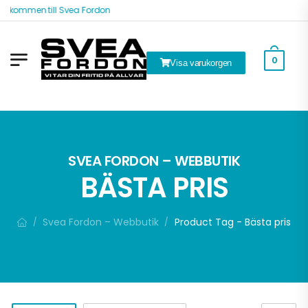
älkommen till Svea Fordon
0
Visa varukorgen
ök
SVEA FORDON – WEBBUTIK
BÄSTA PRIS
Svea Fordon – Webbutik
Product Tag - Bästa pris
/
/