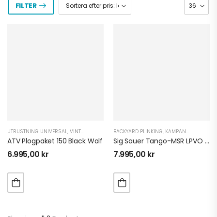
FILTER
UTRUSTNING UNIVERSAL
,
VINTER ATV
,
VINTER UTV
BACKYARD PLINKING
,
KAMPANJER OCH DEALS
ATV Plogpaket 150 Black Wolf
Sig Sauer Tango-MSR LPVO 1-6X24 Belyst BDC6
6.995,00
kr
7.995,00
kr