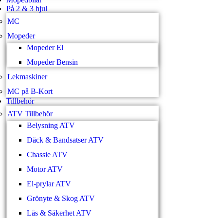
På 2 & 3 hjul
MC
Mopeder
Mopeder El
Mopeder Bensin
Lekmaskiner
MC på B-Kort
Tillbehör
ATV Tillbehör
Belysning ATV
Däck & Bandsatser ATV
Chassie ATV
Motor ATV
El-prylar ATV
Grönyte & Skog ATV
Lås & Säkerhet ATV