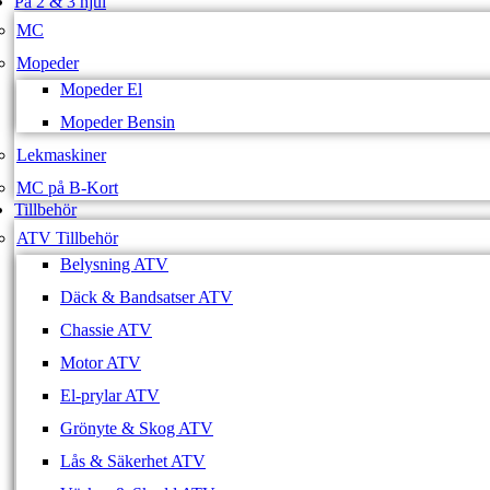
På 2 & 3 hjul
MC
Mopeder
Mopeder El
Mopeder Bensin
Lekmaskiner
MC på B-Kort
Tillbehör
ATV Tillbehör
Belysning ATV
Däck & Bandsatser ATV
Chassie ATV
Motor ATV
El-prylar ATV
Grönyte & Skog ATV
Lås & Säkerhet ATV