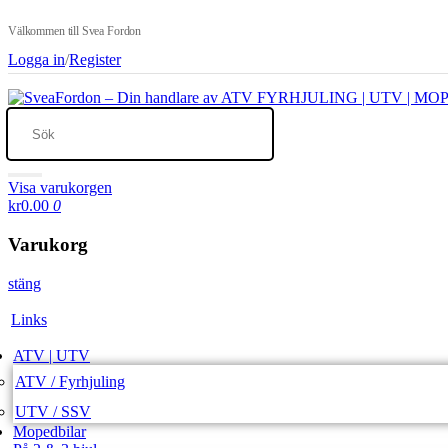
Välkommen till Svea Fordon
Logga in
/
Register
Visa varukorgen
kr0.00
0
Varukorg
stäng
Links
ATV | UTV
ATV / Fyrhjuling
UTV / SSV
Mopedbilar