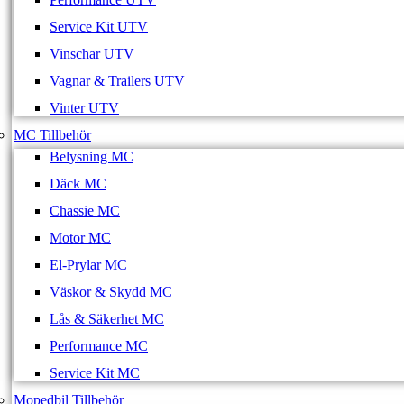
Service Kit UTV
Vinschar UTV
Vagnar & Trailers UTV
Vinter UTV
MC Tillbehör
Belysning MC
Däck MC
Chassie MC
Motor MC
El-Prylar MC
Väskor & Skydd MC
Lås & Säkerhet MC
Performance MC
Service Kit MC
Mopedbil Tillbehör