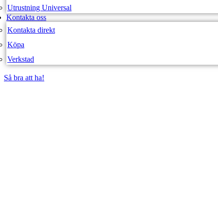
Utrustning Universal
Kontakta oss
Kontakta direkt
Köpa
Verkstad
Så bra att ha!
Så bra att ha!
SVEA FORDON – WEBBUTIK
BALLISTOL G