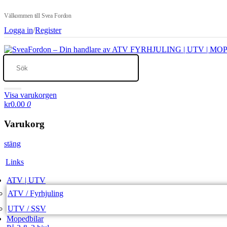
Välkommen till Svea Fordon
Logga in
/
Register
Visa varukorgen
kr0.00
0
Varukorg
stäng
Links
ATV | UTV
ATV / Fyrhjuling
UTV / SSV
Mopedbilar