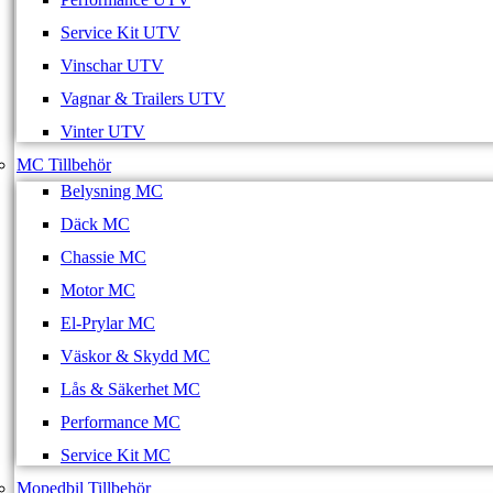
Service Kit UTV
Vinschar UTV
Vagnar & Trailers UTV
Vinter UTV
MC Tillbehör
Belysning MC
Däck MC
Chassie MC
Motor MC
El-Prylar MC
Väskor & Skydd MC
Lås & Säkerhet MC
Performance MC
Service Kit MC
Mopedbil Tillbehör