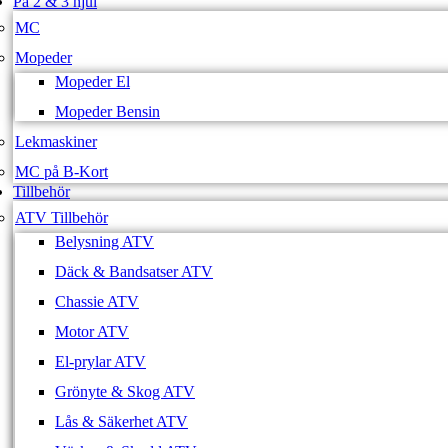
På 2 & 3 hjul
MC
Mopeder
Mopeder El
Mopeder Bensin
Lekmaskiner
MC på B-Kort
Tillbehör
ATV Tillbehör
Belysning ATV
Däck & Bandsatser ATV
Chassie ATV
Motor ATV
El-prylar ATV
Grönyte & Skog ATV
Lås & Säkerhet ATV