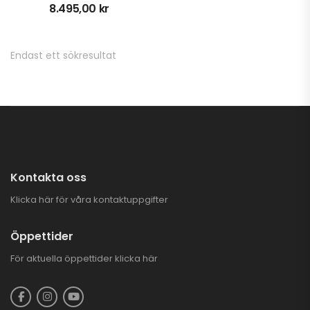
8.495,00
kr
BlackWolf Flistugg
Med Elstart | B&S 150
Endast ett sökresultat
25.900,00
kr
Stubbfräs SG-8 IB
25.995,00
kr
Kontakta oss
GOES TERROX 1000
Klicka här för våra kontaktuppgifter
PRO HIGHLAND | T3B
146.900,00
kr
Öppettider
För aktuella öppettider
klicka här