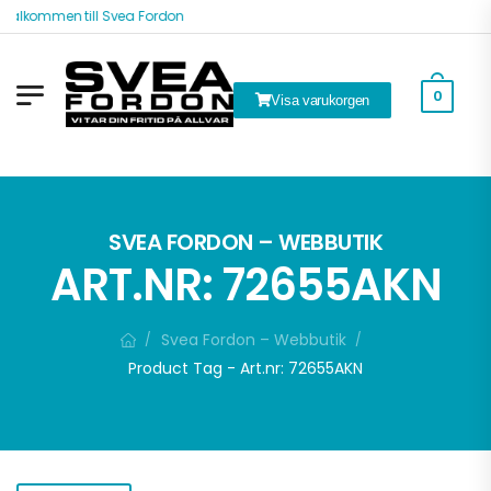
Välkommen till Svea Fordon
0
Visa varukorgen
k
SVEA FORDON – WEBBUTIK
ART.NR: 72655AKN
Svea Fordon – Webbutik
/
/
Product Tag - Art.nr: 72655AKN