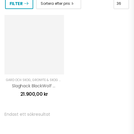
FILTER
GÅRD OCH SKOG
,
GRÖNYTE & SKOG ATV
,
GRÖNYTE & SKOG UTV
,
VAGNAR & TRAILERS A
Slaghack BlackWolf ATV Field 120 Mower
21.900,00
kr
Stubbfräs SG-8 IB
Endast ett sökresultat
25.995,00
kr