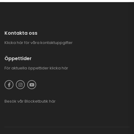
CFMOTO CFORCE
625 TOURING EFI
EPS 4X4
93.900,00
kr
–
97.900,00
kr
Kontakta oss
Klicka här för våra kontaktuppgifter
ara 3.000 kr
PLOGKAMPANJ
CFMOTO UTV
Öppettider
4.995,00
kr
7.995,00
kr
För aktuella öppettider
klicka här
Besök vår
Blocketbutik
här