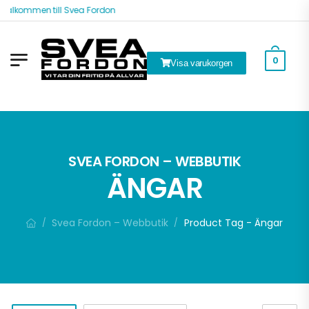
Välkommen till Svea Fordon
0
Visa varukorgen
ök
SVEA FORDON – WEBBUTIK
ÄNGAR
Svea Fordon – Webbutik
Product Tag - Ängar
/
/