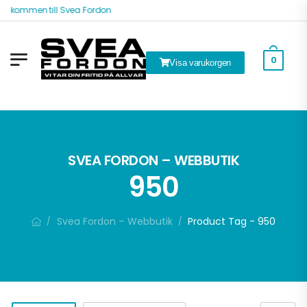
älkommen till Svea Fordon
0
Visa varukorgen
ök
SVEA FORDON – WEBBUTIK
950
Svea Fordon – Webbutik
Product Tag - 950
/
/