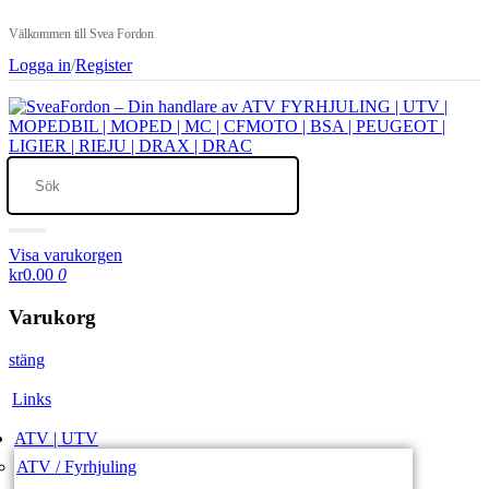
Välkommen till Svea Fordon
Logga in
/
Register
Visa varukorgen
kr0.00
0
Varukorg
stäng
Links
ATV | UTV
ATV / Fyrhjuling