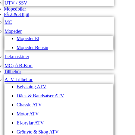
UTV / SSV
Mopedbilar
På 2 & 3 hjul
MC
Mopeder
Mopeder El
Mopeder Bensin
Lekmaskiner
MC på B-Kort
Tillbehör
ATV Tillbehör
Belysning ATV
Däck & Bandsatser ATV
Chassie ATV
Motor ATV
El-prylar ATV
Grönyte & Skog ATV