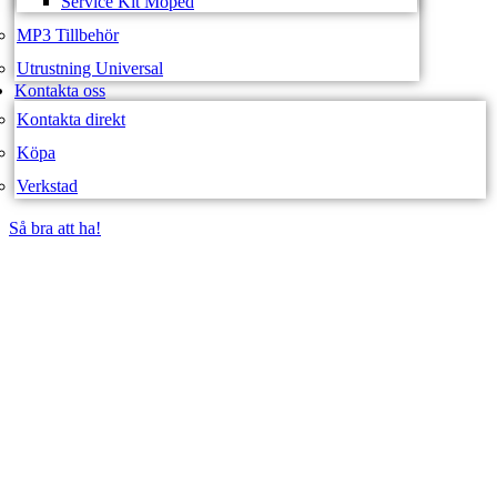
Service Kit Moped
MP3 Tillbehör
Utrustning Universal
Kontakta oss
Kontakta direkt
Köpa
Verkstad
Så bra att ha!
Så bra att ha!
SVEA FORDON –
WEBBUTIK