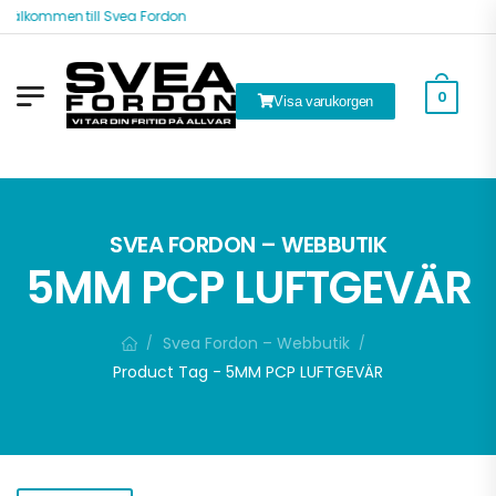
Välkommen till Svea Fordon
0
Visa varukorgen
k
SVEA FORDON – WEBBUTIK
5MM PCP LUFTGEVÄR
Svea Fordon – Webbutik
/
/
Product Tag - 5MM PCP LUFTGEVÄR