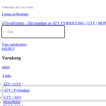
Välkommen till Svea Fordon
Logga in
/
Register
Visa varukorgen
kr0.00
0
Varukorg
stäng
Links
ATV | UTV
ATV / Fyrhjuling
UTV / SSV
Mopedbilar