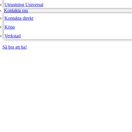
Utrustning Universal
Kontakta oss
Kontakta direkt
Köpa
Verkstad
Så bra att ha!
Så bra att ha!
SVEA FORDON – WEBBUTIK
5HK GEN3