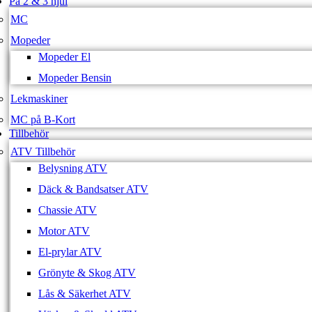
På 2 & 3 hjul
MC
Mopeder
Mopeder El
Mopeder Bensin
Lekmaskiner
MC på B-Kort
Tillbehör
ATV Tillbehör
Belysning ATV
Däck & Bandsatser ATV
Chassie ATV
Motor ATV
El-prylar ATV
Grönyte & Skog ATV
Lås & Säkerhet ATV