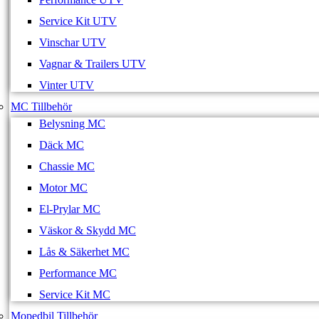
Service Kit UTV
Vinschar UTV
Vagnar & Trailers UTV
Vinter UTV
MC Tillbehör
Belysning MC
Däck MC
Chassie MC
Motor MC
El-Prylar MC
Väskor & Skydd MC
Lås & Säkerhet MC
Performance MC
Service Kit MC
Mopedbil Tillbehör