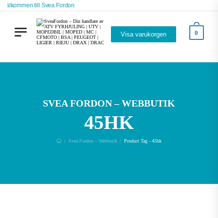
Välkommen till Svea Fordon
0
Visa varukorgen
SVEA FORDON – WEBBUTIK
45HK
Svea Fordon – Webbutik
Product Tag - 45hk
/
/