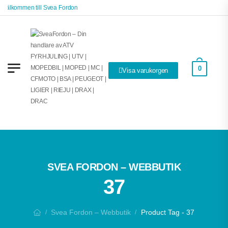
Välkommen till Svea Fordon
0
Visa varukorgen
SVEA FORDON – WEBBUTIK
37
Svea Fordon – Webbutik
Product Tag - 37
/
/