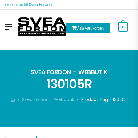
Välkommen till Svea Fordon
0
Visa varukorgen
k
SVEA FORDON – WEBBUTIK
130105R
Svea Fordon – Webbutik
Product Tag - 130105r
/
/