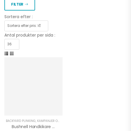
FILTER
Sortera efter :
Antal produkter per sida :
BACKYARD PLINKING
,
KAMPANJER OCH DEALS
,
OUTDOOR
,
UTRUSTNING UNIVERSAL
Bushnell Handkikare H2O 10X25 Roof