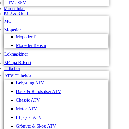
UTV / SSV
Mopedbilar
På 2 & 3 hjul
MC
Mopeder
Mopeder El
Mopeder Bensin
Lekmaskiner
MC på B-Kort
Tillbehör
ATV Tillbehör
Belysning ATV
Däck & Bandsatser ATV
Chassie ATV
Motor ATV
El-prylar ATV
Grönyte & Skog ATV