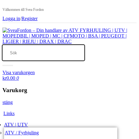
Välkommen till Svea Fordon
Logga in
/
Register
Visa varukorgen
kr0.00
0
Varukorg
stäng
Links
ATV | UTV
ATV / Fyrhjuling