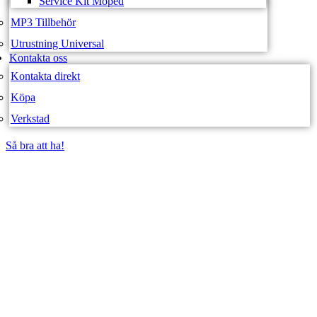
Service Kit Moped
MP3 Tillbehör
Utrustning Universal
Kontakta oss
Kontakta direkt
Köpa
Verkstad
Så bra att ha!
Så bra att ha!
SVEA FORDON –
WEBBUTIK