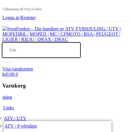
Välkommen till Svea Fordon
Logga in
/
Register
Visa varukorgen
kr0.00
0
Varukorg
stäng
Links
ATV | UTV
ATV / Fyrhjuling