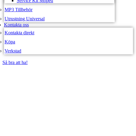
Service Kit Moped
MP3 Tillbehör
Utrustning Universal
Kontakta oss
Kontakta direkt
Köpa
Verkstad
Så bra att ha!
Så bra att ha!
SVEA FORDON –
WEBBUTIK