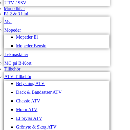
UTV / SSV
Mopedbilar
På 2 & 3 hjul
MC
Mopeder
Mopeder El
Mopeder Bensin
Lekmaskiner
MC på B-Kort
Tillbehör
ATV Tillbehör
Belysning ATV
Däck & Bandsatser ATV
Chassie ATV
Motor ATV
El-prylar ATV
Grönyte & Skog ATV