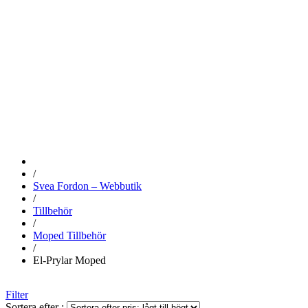
EL-PRYLAR
MOPED
/
Svea Fordon – Webbutik
/
Tillbehör
/
Moped Tillbehör
/
El-Prylar Moped
Filter
Sortera efter :