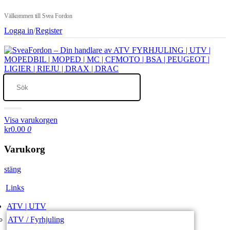
Välkommen till Svea Fordon
Logga in
/
Register
Visa varukorgen
kr0.00
0
Varukorg
stäng
Links
ATV | UTV
ATV / Fyrhjuling