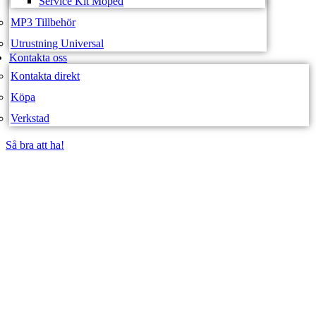
Service Kit Moped
MP3 Tillbehör
Utrustning Universal
Kontakta oss
Kontakta direkt
Köpa
Verkstad
Så bra att ha!
Så bra att ha!
SVEA FORDON –
WEBBUTIK