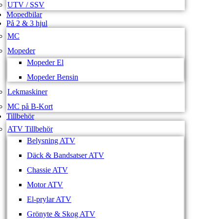
UTV / SSV
Mopedbilar
På 2 & 3 hjul
MC
Mopeder
Mopeder El
Mopeder Bensin
Lekmaskiner
MC på B-Kort
Tillbehör
ATV Tillbehör
Belysning ATV
Däck & Bandsatser ATV
Chassie ATV
Motor ATV
El-prylar ATV
Grönyte & Skog ATV