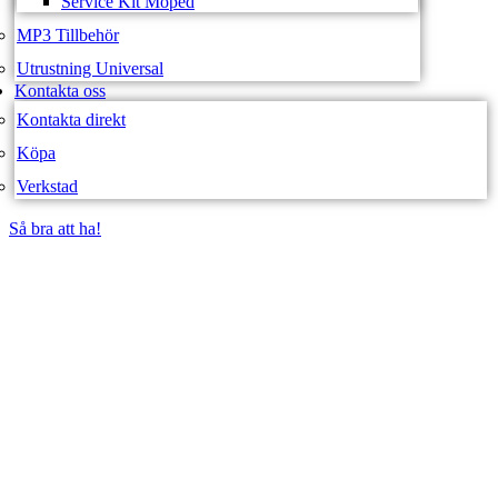
Service Kit Moped
MP3 Tillbehör
Utrustning Universal
Kontakta oss
Kontakta direkt
Köpa
Verkstad
Så bra att ha!
Så bra att ha!
SVEA FORDON –
WEBBUTIK