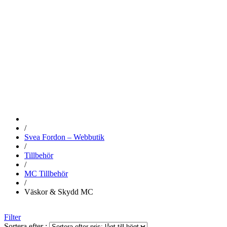
VÄSKOR &
SKYDD MC
/
Svea Fordon – Webbutik
/
Tillbehör
/
MC Tillbehör
/
Väskor & Skydd MC
Filter
Sortera efter :