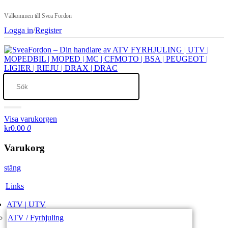
Välkommen till Svea Fordon
Logga in
/
Register
Visa varukorgen
kr0.00
0
Varukorg
stäng
Links
ATV | UTV
ATV / Fyrhjuling