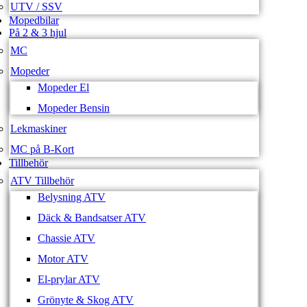
UTV / SSV
Mopedbilar
På 2 & 3 hjul
MC
Mopeder
Mopeder El
Mopeder Bensin
Lekmaskiner
MC på B-Kort
Tillbehör
ATV Tillbehör
Belysning ATV
Däck & Bandsatser ATV
Chassie ATV
Motor ATV
El-prylar ATV
Grönyte & Skog ATV