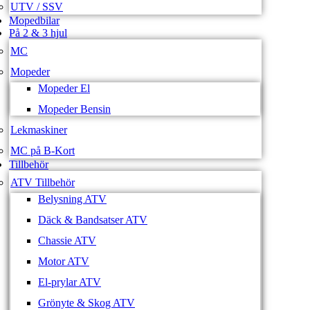
UTV / SSV
Mopedbilar
På 2 & 3 hjul
MC
Mopeder
Mopeder El
Mopeder Bensin
Lekmaskiner
MC på B-Kort
Tillbehör
ATV Tillbehör
Belysning ATV
Däck & Bandsatser ATV
Chassie ATV
Motor ATV
El-prylar ATV
Grönyte & Skog ATV