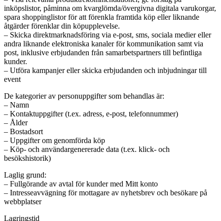
inköpslistor, påminna om kvarglömda/övergivna digitala varukorgar,
spara shoppinglistor för att förenkla framtida köp eller liknande
åtgärder förenklar din köpupplevelse.
– Skicka direktmarknadsföring via e-post, sms, sociala medier eller
andra liknande elektroniska kanaler för kommunikation samt via
post, inklusive erbjudanden från samarbetspartners till befintliga
kunder.
– Utföra kampanjer eller skicka erbjudanden och inbjudningar till
event
De kategorier av personuppgifter som behandlas är:
– Namn
– Kontaktuppgifter (t.ex. adress, e-post, telefonnummer)
– Ålder
– Bostadsort
– Uppgifter om genomförda köp
– Köp- och användargenererade data (t.ex. klick- och
besökshistorik)
Laglig grund:
– Fullgörande av avtal för kunder med Mitt konto
– Intresseavvägning för mottagare av nyhetsbrev och besökare på
webbplatser
Lagringstid