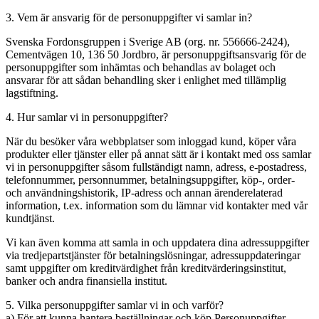
3. Vem är ansvarig för de personuppgifter vi samlar in?
Svenska Fordonsgruppen i Sverige AB (org. nr. 556666-2424),
Cementvägen 10, 136 50 Jordbro, är personuppgiftsansvarig för de
personuppgifter som inhämtas och behandlas av bolaget och
ansvarar för att sådan behandling sker i enlighet med tillämplig
lagstiftning.
4. Hur samlar vi in personuppgifter?
När du besöker våra webbplatser som inloggad kund, köper våra
produkter eller tjänster eller på annat sätt är i kontakt med oss samlar
vi in personuppgifter såsom fullständigt namn, adress, e-postadress,
telefonnummer, personnummer, betalningsuppgifter, köp-, order-
och användningshistorik, IP-adress och annan ärenderelaterad
information, t.ex. information som du lämnar vid kontakter med vår
kundtjänst.
Vi kan även komma att samla in och uppdatera dina adressuppgifter
via tredjepartstjänster för betalningslösningar, adressuppdateringar
samt uppgifter om kreditvärdighet från kreditvärderingsinstitut,
banker och andra finansiella institut.
5. Vilka personuppgifter samlar vi in och varför?
a) För att kunna hantera beställningar och köp Personuppgifter