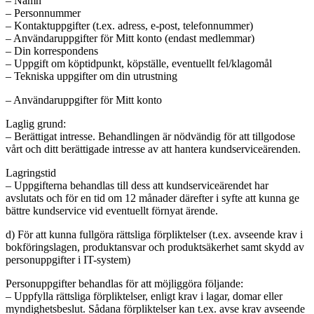
– Namn
– Personnummer
– Kontaktuppgifter (t.ex. adress, e-post, telefonnummer)
– Användaruppgifter för Mitt konto (endast medlemmar)
– Din korrespondens
– Uppgift om köptidpunkt, köpställe, eventuellt fel/klagomål
– Tekniska uppgifter om din utrustning
– Användaruppgifter för Mitt konto
Laglig grund:
– Berättigat intresse. Behandlingen är nödvändig för att tillgodose
vårt och ditt berättigade intresse av att hantera kundserviceärenden.
Lagringstid
– Uppgifterna behandlas till dess att kundserviceärendet har
avslutats och för en tid om 12 månader därefter i syfte att kunna ge
bättre kundservice vid eventuellt förnyat ärende.
d) För att kunna fullgöra rättsliga förpliktelser (t.ex. avseende krav i
bokföringslagen, produktansvar och produktsäkerhet samt skydd av
personuppgifter i IT-system)
Personuppgifter behandlas för att möjliggöra följande:
– Uppfylla rättsliga förpliktelser, enligt krav i lagar, domar eller
myndighetsbeslut. Sådana förpliktelser kan t.ex. avse krav avseende