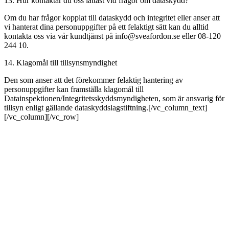
13. Hur kontaktar du oss lättast vid frågor om dataskydd?
Om du har frågor kopplat till dataskydd och integritet eller anser att
vi hanterat dina personuppgifter på ett felaktigt sätt kan du alltid
kontakta oss via vår kundtjänst på info@sveafordon.se eller 08-120
244 10.
14. Klagomål till tillsynsmyndighet
Den som anser att det förekommer felaktig hantering av
personuppgifter kan framställa klagomål till
Datainspektionen/Integritetsskyddsmyndigheten, som är ansvarig för
tillsyn enligt gällande dataskyddslagstiftning.[/vc_column_text]
[/vc_column][/vc_row]