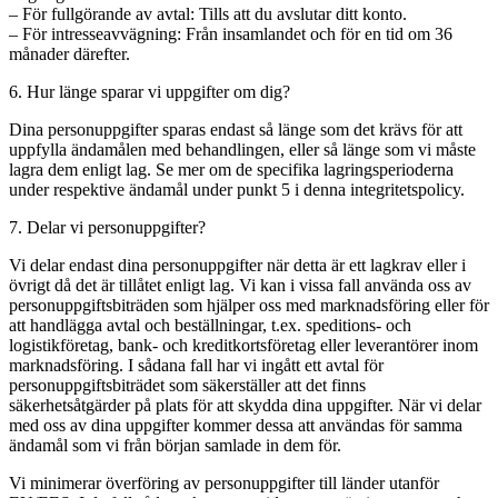
– För fullgörande av avtal: Tills att du avslutar ditt konto.
– För intresseavvägning: Från insamlandet och för en tid om 36
månader därefter.
6. Hur länge sparar vi uppgifter om dig?
Dina personuppgifter sparas endast så länge som det krävs för att
uppfylla ändamålen med behandlingen, eller så länge som vi måste
lagra dem enligt lag. Se mer om de specifika lagringsperioderna
under respektive ändamål under punkt 5 i denna integritetspolicy.
7. Delar vi personuppgifter?
Vi delar endast dina personuppgifter när detta är ett lagkrav eller i
övrigt då det är tillåtet enligt lag. Vi kan i vissa fall använda oss av
personuppgiftsbiträden som hjälper oss med marknadsföring eller för
att handlägga avtal och beställningar, t.ex. speditions- och
logistikföretag, bank- och kreditkortsföretag eller leverantörer inom
marknadsföring. I sådana fall har vi ingått ett avtal för
personuppgiftsbiträdet som säkerställer att det finns
säkerhetsåtgärder på plats för att skydda dina uppgifter. När vi delar
med oss av dina uppgifter kommer dessa att användas för samma
ändamål som vi från början samlade in dem för.
Vi minimerar överföring av personuppgifter till länder utanför