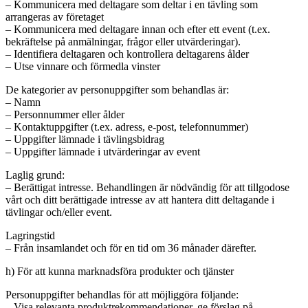
– Kommunicera med deltagare som deltar i en tävling som
arrangeras av företaget
– Kommunicera med deltagare innan och efter ett event (t.ex.
bekräftelse på anmälningar, frågor eller utvärderingar).
– Identifiera deltagaren och kontrollera deltagarens ålder
– Utse vinnare och förmedla vinster
De kategorier av personuppgifter som behandlas är:
– Namn
– Personnummer eller ålder
– Kontaktuppgifter (t.ex. adress, e-post, telefonnummer)
– Uppgifter lämnade i tävlingsbidrag
– Uppgifter lämnade i utvärderingar av event
Laglig grund:
– Berättigat intresse. Behandlingen är nödvändig för att tillgodose
vårt och ditt berättigade intresse av att hantera ditt deltagande i
tävlingar och/eller event.
Lagringstid
– Från insamlandet och för en tid om 36 månader därefter.
h) För att kunna marknadsföra produkter och tjänster
Personuppgifter behandlas för att möjliggöra följande:
– Visa relevanta produktrekommendationer, ge förslag på