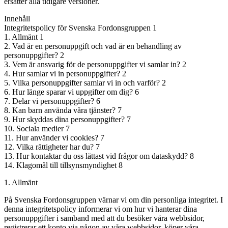
ersätter alla tidigare versioner.
Innehåll
Integritetspolicy för Svenska Fordonsgruppen 1
1. Allmänt 1
2. Vad är en personuppgift och vad är en behandling av
personuppgifter? 2
3. Vem är ansvarig för de personuppgifter vi samlar in? 2
4. Hur samlar vi in personuppgifter? 2
5. Vilka personuppgifter samlar vi in och varför? 2
6. Hur länge sparar vi uppgifter om dig? 6
7. Delar vi personuppgifter? 6
8. Kan barn använda våra tjänster? 7
9. Hur skyddas dina personuppgifter? 7
10. Sociala medier 7
11. Hur använder vi cookies? 7
12. Vilka rättigheter har du? 7
13. Hur kontaktar du oss lättast vid frågor om dataskydd? 8
14. Klagomål till tillsynsmyndighet 8
1. Allmänt
På Svenska Fordonsgruppen värnar vi om din personliga integritet. I
denna integritetspolicy informerar vi om hur vi hanterar dina
personuppgifter i samband med att du besöker våra webbsidor,
registrerar ett konto via någon av våra webbsidor, köper våra