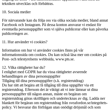
tekniken utvecklas och förbättras.
10. Sociala medier
För närvarande kan du följa oss via olika sociala medier, bland annat
Facebook och Instagram. På dessa konton ansvarar vi endast för
eventuella personuppgifter som vi själva publicerar eller kan påverka
publiceringen av.
11. Hur använder vi cookies?
Information om hur vi använder cookies finns på vår
informationssida om cookies. Du kan också läsa mer om cookies på
Post- och telestyrelsens webbsida, www.pts.se.
12. Vilka rättigheter har du?
I enlighet med GDPR har du vissa rättigheter avseende
behandlingen av dina personuppgifter
Tillgång till dina personuppgifter (s.k. registerutdrag)
Du har rätt att begära att få tillgång till dina uppgifter via ett
registerutdrag. Eftersom det är viktigt att vi inte lämnar ut dina
personuppgifter till någon annan, måste en begäran om
registerutdrag göras skriftligen och undertecknas av dig. Ladda ner
blankett för begäran om registerutdrag från sveafordon.se/integritets-
policy. Vi besvarar din förfrågan utan onödigt dröjsmål och som