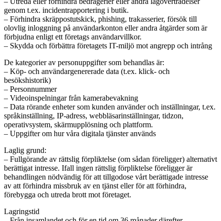
– Utreda eller förhindra bedrägerier eller andra lagöverträdelser
genom t.ex. incidentrapportering i butik.
– Förhindra skräppostutskick, phishing, trakasserier, försök till
olovlig inloggning på användarkonton eller andra åtgärder som är
förbjudna enligt ett företags användarvillkor.
– Skydda och förbättra företagets IT-miljö mot angrepp och intrång
De kategorier av personuppgifter som behandlas är:
– Köp- och användargenererade data (t.ex. klick- och
besökshistorik)
– Personnummer
– Videoinspelningar från kamerabevakning
– Data rörande enheter som kunden använder och inställningar, t.ex.
språkinställning, IP-adress, webbläsarinställningar, tidzon,
operativsystem, skärmupplösning och plattform.
– Uppgifter om hur våra digitala tjänster används
Laglig grund:
– Fullgörande av rättslig förpliktelse (om sådan föreligger) alternativt
berättigat intresse. Ifall ingen rättslig förpliktelse föreligger är
behandlingen nödvändig för att tillgodose vårt berättigade intresse
av att förhindra missbruk av en tjänst eller för att förhindra,
förebygga och utreda brott mot företaget.
Lagringstid
– Från insamlandet och för en tid om 36 månader därefter.