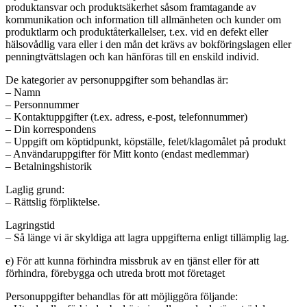
produktansvar och produktsäkerhet såsom framtagande av
kommunikation och information till allmänheten och kunder om
produktlarm och produktåterkallelser, t.ex. vid en defekt eller
hälsovådlig vara eller i den mån det krävs av bokföringslagen eller
penningtvättslagen och kan hänföras till en enskild individ.
De kategorier av personuppgifter som behandlas är:
– Namn
– Personnummer
– Kontaktuppgifter (t.ex. adress, e-post, telefonnummer)
– Din korrespondens
– Uppgift om köptidpunkt, köpställe, felet/klagomålet på produkt
– Användaruppgifter för Mitt konto (endast medlemmar)
– Betalningshistorik
Laglig grund:
– Rättslig förpliktelse.
Lagringstid
– Så länge vi är skyldiga att lagra uppgifterna enligt tillämplig lag.
e) För att kunna förhindra missbruk av en tjänst eller för att
förhindra, förebygga och utreda brott mot företaget
Personuppgifter behandlas för att möjliggöra följande: