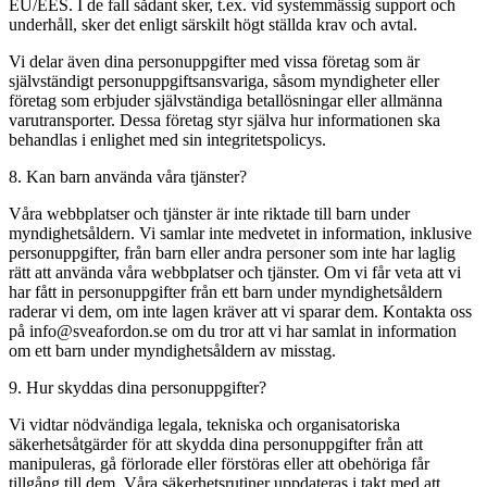
EU/EES. I de fall sådant sker, t.ex. vid systemmässig support och
underhåll, sker det enligt särskilt högt ställda krav och avtal.
Vi delar även dina personuppgifter med vissa företag som är
självständigt personuppgiftsansvariga, såsom myndigheter eller
företag som erbjuder självständiga betallösningar eller allmänna
varutransporter. Dessa företag styr själva hur informationen ska
behandlas i enlighet med sin integritetspolicys.
8. Kan barn använda våra tjänster?
Våra webbplatser och tjänster är inte riktade till barn under
myndighetsåldern. Vi samlar inte medvetet in information, inklusive
personuppgifter, från barn eller andra personer som inte har laglig
rätt att använda våra webbplatser och tjänster. Om vi får veta att vi
har fått in personuppgifter från ett barn under myndighetsåldern
raderar vi dem, om inte lagen kräver att vi sparar dem. Kontakta oss
på info@sveafordon.se om du tror att vi har samlat in information
om ett barn under myndighetsåldern av misstag.
9. Hur skyddas dina personuppgifter?
Vi vidtar nödvändiga legala, tekniska och organisatoriska
säkerhetsåtgärder för att skydda dina personuppgifter från att
manipuleras, gå förlorade eller förstöras eller att obehöriga får
tillgång till dem. Våra säkerhetsrutiner uppdateras i takt med att