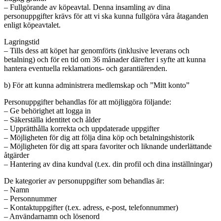
– Fullgörande av köpeavtal. Denna insamling av dina
personuppgifter krävs för att vi ska kunna fullgöra våra åtaganden
enligt köpeavtalet.
Lagringstid
– Tills dess att köpet har genomförts (inklusive leverans och
betalning) och för en tid om 36 månader därefter i syfte att kunna
hantera eventuella reklamations- och garantiärenden.
b) För att kunna administrera medlemskap och ”Mitt konto”
Personuppgifter behandlas för att möjliggöra följande:
– Ge behörighet att logga in
– Säkerställa identitet och ålder
– Upprätthålla korrekta och uppdaterade uppgifter
– Möjligheten för dig att följa dina köp och betalningshistorik
– Möjligheten för dig att spara favoriter och liknande underlättande
åtgärder
– Hantering av dina kundval (t.ex. din profil och dina inställningar)
De kategorier av personuppgifter som behandlas är:
– Namn
– Personnummer
– Kontaktuppgifter (t.ex. adress, e-post, telefonnummer)
– Användarnamn och lösenord