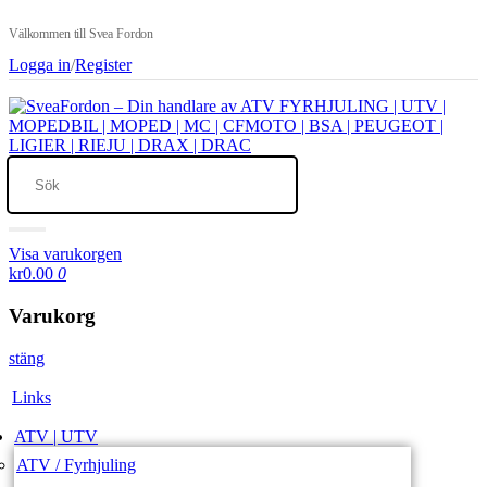
Välkommen till Svea Fordon
Logga in
/
Register
Visa varukorgen
kr0.00
0
Varukorg
stäng
Links
ATV | UTV
ATV / Fyrhjuling